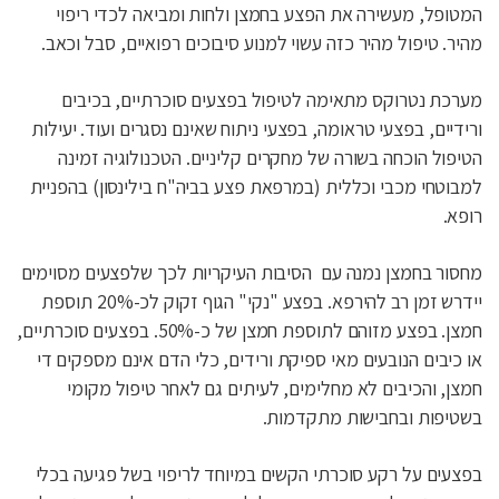
המטופל, מעשירה את הפצע בחמצן ולחות ומביאה לכדי ריפוי
מהיר. טיפול מהיר כזה עשוי למנוע סיבוכים רפואיים, סבל וכאב.
מערכת נטרוקס מתאימה לטיפול בפצעים סוכרתיים, בכיבים
ורידיים, בפצעי טראומה, בפצעי ניתוח שאינם נסגרים ועוד. יעילות
הטיפול הוכחה בשורה של מחקרים קליניים. הטכנולוגיה זמינה
למבוטחי מכבי וכללית (במרפאת פצע בביה"ח בילינסון) בהפניית
רופא.
מחסור בחמצן נמנה עם הסיבות העיקריות לכך שלפצעים מסוימים
יידרש זמן רב להירפא. בפצע "נקי" הגוף זקוק לכ-20% תוספת
חמצן. בפצע מזוהם לתוספת חמצן של כ-50%. בפצעים סוכרתיים,
או כיבים הנובעים מאי ספיקת ורידים, כלי הדם אינם מספקים די
חמצן, והכיבים לא מחלימים, לעיתים גם לאחר טיפול מקומי
בשטיפות ובחבישות מתקדמות.
בפצעים על רקע סוכרתי הקשים במיוחד לריפוי בשל פגיעה בכלי