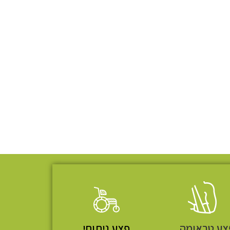
צע טראומה
פצע ניתוחי