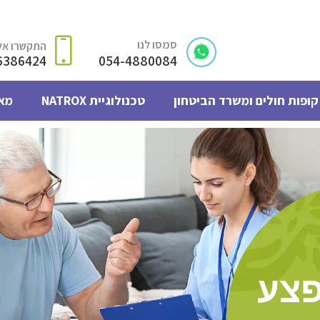
סמסו לנו
התקשרו אלי
6386424
054-4880084
קופות חולים ומשרד הביטחון
טכנולוגיית NATROX
מא
צע