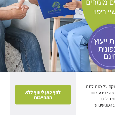
ים מומחים
י ריפוי
 ייעוץ
ונית
ינם
וקם על מנת לתת
לחץ כאן ליעוץ ללא
פא לפצע צוות
התחייבות
מד לנגד
 המגיעים עד