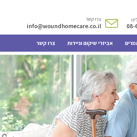
צרו קשר
נו
info@woundhomecare.co.il
08-
מרים
אביזרי שיקום וניידות
צרו קשר