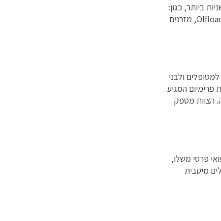
יות ביותר, כגון:
חבישות מתקדמות, לחץ שלילי, הטרייה, טיפול בחמצן מקומי, Offloading, מזרנים
למטופלים ולבני
ופלינו בשירות פרימיום המגיע
ה. הצוות מספק
אי פרטי משלו,
ים מיטבית