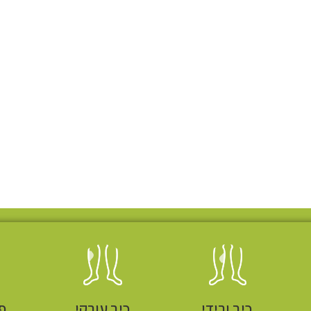
כיב ורידי
כיב עורקי
פ