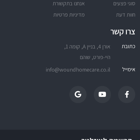
סוגי פצעים
אנחנו בתקשורת
חוות דעת
מדיניות פרטיות
צרו קשר
כתובת
אורן 4, בניין A, קומה 1,
היי-פורט, שוהם
אימייל
info@woundhomecare.co.il