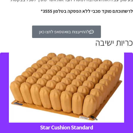
לרשתוכתם מוקד מכבי ללא הפסקה בטלפון 3555*
להתייעצות בוואטסאפ לחצו כאן
כריות ישיבה
כרית אוויר למניעה וטיפול בפצעי לחץ מאפשרת התאמה של רמת
הלחץ והנוחות עבור המטופל
למידע נוסף חייגו 
03-5329157

Star Cushion Standard