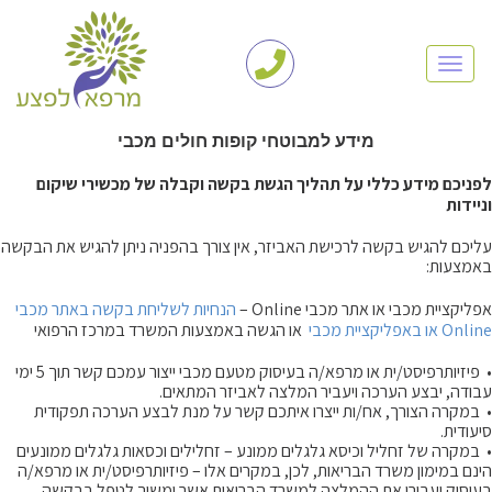
TOGGLE NAVIGATION
מידע למבוטחי קופות חולים מכבי
לפניכם מידע כללי על תהליך הגשת בקשה וקבלה של מכשירי שיקום
וניידות
עליכם להגיש בקשה לרכישת האביזר, אין צורך בהפניה ניתן להגיש את הבקשה
באמצעות:
אפליקציית מכבי או אתר מכבי Online –
הנחיות לשליחת בקשה באתר מכבי
Online או באפליקציית מכבי
או הגשה באמצעות המשרד במרכז הרפואי
• פיזיותרפיסט/ית או מרפא/ה בעיסוק מטעם מכבי ייצור עמכם קשר תוך 5 ימי
עבודה, יבצע הערכה ויעביר המלצה לאביזר המתאים.
• במקרה הצורך, אח/ות ייצרו איתכם קשר על מנת לבצע הערכה תפקודית
סיעודית.
• במקרה של זחליל וכיסא גלגלים ממונע – זחלילים וכסאות גלגלים ממונעים
הינם במימון משרד הבריאות, לכן, במקרים אלו – פיזיותרפיסט/ית או מרפא/ה
בעיסוק יעבירו את ההמלצה למשרד הבריאות אשר ימשיך לטפל בבקשה.