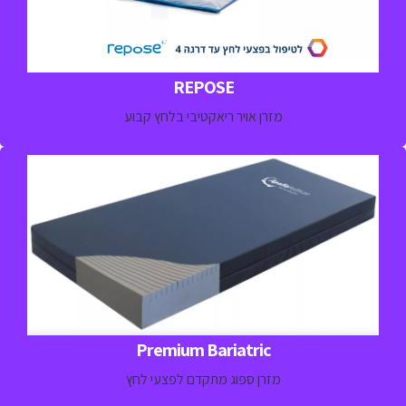
למידע נוסף חייגו 
03-5329157
REPOSE
מזרן אויר ריאקטיבי בלחץ קבוע
מזרן ספוג מתקדם לפיזור לחצים תומך טיפול למטופלים
הנמצאים בסיכון להיווצרות פצע לחץ
מתאים למטופלים במשקל כבד – עד 318.8 ק"ג
למידע נוסף חייגו 
03-5329157
Premium Bariatric
מזרן ספוג מתקדם לפצעי לחץ