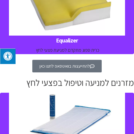
למידע נוסף חייגו 
03-5329157
Equalizer
כרית ספוג מתקדם למניעת פצעי לחץ
להתייעצות בוואטסאפ לחצו כאן
מזרנים למניעה וטיפול בפצעי לחץ
מזרן אויר ריאקטיבי למניעה וטיפול פצעי לחץ והפחתתמתאים
למטופלים בכל רמות הסיכון ולמטופלים עם פצע עד דרגה 4