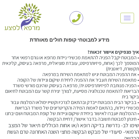
TOGGLE NAVIGATION
מידע למבוטחי קופות חולים מאוחדת
איך מנפיקים אישור זכאות?
• המבוטח יקבל הפניה להתאמת מכשירי ניידות מרופא או גורם רפואי אחר
המוסמך לכך (אחות, פיזיותרפיסט, עובדת סוציאלית, מרפאה בעיסוק, קלינאית
תקשורת, דיאטנית)
• את ההפניה המבוטח יגיש למתאמת השירות במרפאה
• מתאמת השירות תעביר את ההפניה ליחידת שיקום וניידות של הקופה
• הפניה מנותבת לפיזיותרפיסט.ית/ מרפא.ה בעיסוק שהינם מורשי משרד
הבריאות להתאמת טכנולוגיה מסייעת, לצורך יצירת קשר עם המבוטח לתיאום
ביקור בית
• בביקור הבית המבוטח ייבדק ובהתאם לצרכיו וקשייו ימולאו המלצות עבור
מכשירי ניידות, בהתאם לאמות המידה והקריטריונים של משרד הבריאות
• ההמלצות יועברו לאישור ביחידת שיקום וניידות של קופת המבוטח ושם יבחנו
• תינתן למבוטח תשובה בדבר אישור/ דחיית הבקשה
שימו לב- נדרשת בדיקה רופא ו/או אחות הכוללים תיאור של המצב
הרפואי- סיעודי של מבקש הבקשה מחצי השנה האחרונה טרם הגשת
הבקשה