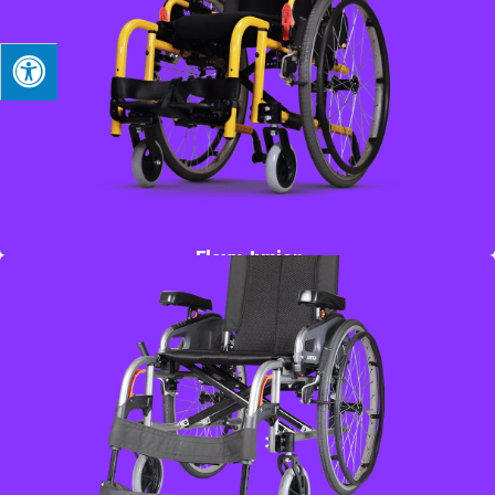
המשתנים של הילד, מעוצב במיוחד עבור ילדים בגיל 7 עד 15
למידע נוסף חייגו 
03-5329157
Flexx Junior
כיסא גלגלים קל משקל לילדים
כיסא גלגלים אקטיבי, נוח לשימוש והפעלה הניתן להתאמה בקלות
לפי נוחות המשתמש וצרכיו
למידע נוסף חייגו 
03-5329157