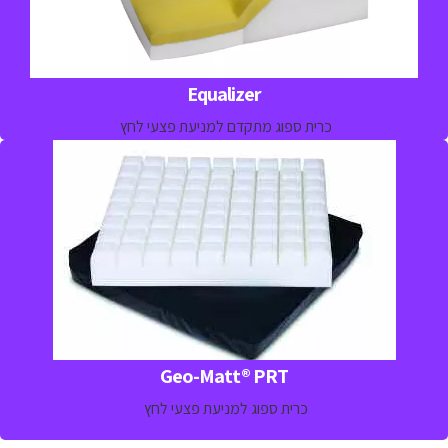
03-5329157
Equalizer
כרית ספוג מתקדם למניעת פצעי לחץ
כרית ספוג למניעה וטיפול פצעי לחץ למטופלים בסיכון נמוך-בינוני
לפתח פצעי לחץ
למידע נוסף חייגו 
03-5329157
Geo-Matt® PRT
כרית ספוג למניעת פצעי לחץ