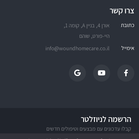
צרו קשר
כתובת
אורן 4, בניין A, קומה 1,
היי-פורט, שוהם
אימייל
info@woundhomecare.co.il
הרשמה לניוזלטר
קבלו עדכונים עם מבצעים וטיפולים חדשים