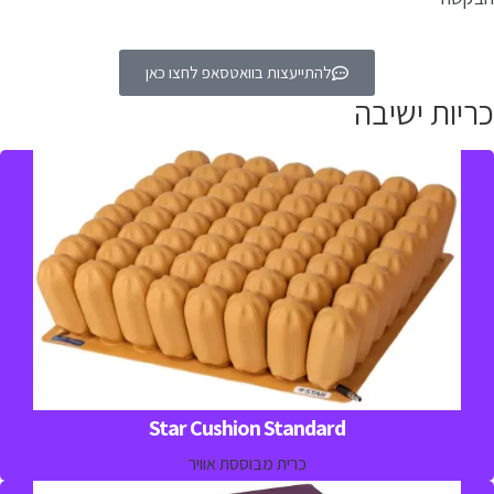
להתייעצות בוואטסאפ לחצו כאן
כריות ישיבה
כרית אוויר למניעה וטיפול בפצעי לחץ מאפשרת התאמה של רמת
הלחץ והנוחות עבור המטופל
למידע נוסף חייגו 
03-5329157

Star Cushion Standard
כרית מבוססת אוויר