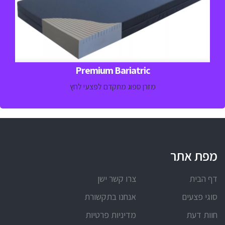
מתאים למטופלים במשקל כבד – עד 318.8 ק"ג
למידע נוסף חייגו 
03-5329157
Premium Bariatric
מזרן ספוג מתקדם לפצעי לחץ
מפת אתר
דף הבית
צרו קשר ישן
סוגי פצעים
אנחנו בתקשורת
חוות דעת
מדיניות פרטיות