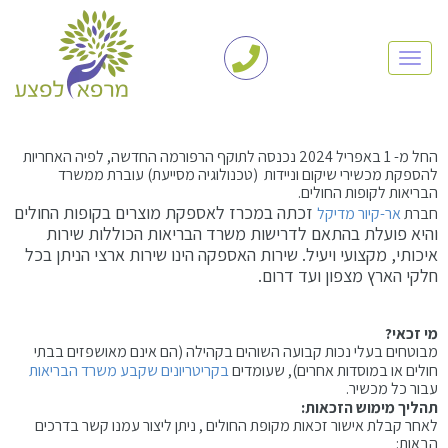
TOGGLE NAVIGATION
רפורמה חדשה במשרד הבריאות
החל מ- 1 באפריל 2024 נכנסה לתוקף הרפורמה החדשה, לפיה האחריות
להספקת מכשירי שיקום וניידות (טכנולוגיה מסייעת) עוברת ממשרד
הבריאות לקופות החולים.
זכאות לאספקת מכשירי שיקום וניידות באמצעות קופות החולים
זכתה במכרז לאספקת מוצרים בקופות החולים
חברת
אר-קיור מדיקל
והיא פועלת בהתאם לדרישות משרד הבריאות הכוללות שירות
איכותי, מקצועי ויעיל. שירות האספקה הינו שירות ארצי הניתן בכל
שיחת ייעוץ טלפונית חינם
חלקי הארץ מצפון ועד דרום.
מי זכאי?
מבוטחים בעלי נכות קבועה השוהים בקהילה (הם אינם מאושפזים בבתי
חולים או במוסדות אחרים), שעומדים
בקריטריונים שקבע משרד הבריאות
עבור כל מכשיר.
תהליך מימוש הזכאות:
לאחר קבלת אישור זכאות מקופת החולים , ניתן ליצור עמנו קשר בדרכים
הבאות: