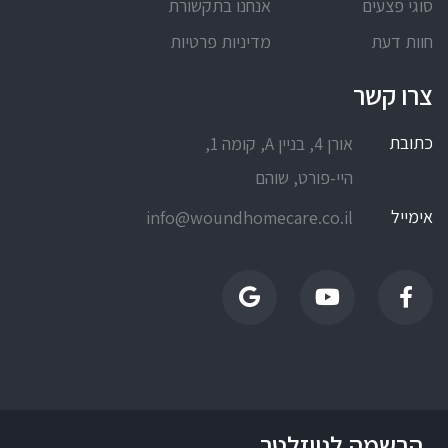
סוגי פצעים
אנחנו בתקשורת
חוות דעת
מדיניות פרטיות
צרו קשר
כתובת
אורן 4, בניין A, קומה 1,
היי-פורט, שוהם
אימייל
info@woundhomecare.co.il
הרשמה לניוזלטר