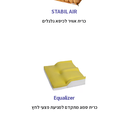
למידע נוסף חייגו 
052-3114712
STABIL AIR
כרית אוויר לכיסא גלגלים
כרית משולבת ג'ל וספוג ויסקו אלסטי למניעת פצעי לחץ או
כאבים למטופלים בסיכון בינוני- גבוה לפתח פצעי לחץ
למידע נוסף חייגו 
052-3114712
Equalizer
כרית ספוג מתקדם למניעת פצעי לחץ