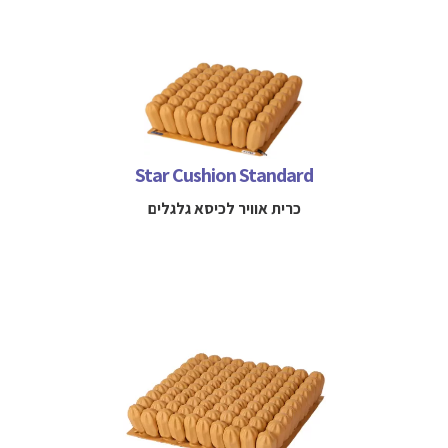
כרית אוויר למניעה וטיפול בפצעי לחץ מאפשרת התאמה של רמת
הלחץ והנוחות עבור המטופל
למידע נוסף חייגו 
Star Cushion Standard
 052-3114712

כרית אוויר לכיסא גלגלים
כרית אוויר משולבת אוויר וספוג לפצעי לחץ מאפשרת יציבות והגנה
כפולה כנגד פצעי לחץ