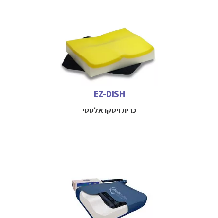
כרית ספוג מתקדם ויסקו-אלסטי למניעת פצעי לחץ או כאבים
בישבן למטופלים בסיכון נמוך עד בינוני
למידע נוסף חייגו
052-3114712
EZ-DISH
כרית ויסקו אלסטי
כרית דינמית למניעה וטיפול בפצעי לחץ על בסיס ויסקו לנוחות
והפחתת לחץ