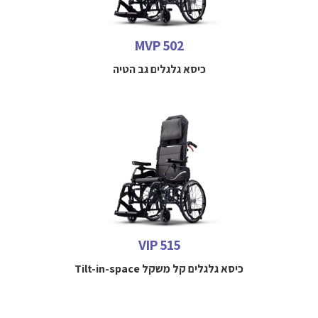
למידע נוסף חייגו 
 052-3114712
MVP 502
כיסא גלגלים גב הטיה
כיסא גלגלים קל משקל Tilt-in-Space מתקפל נוח במיוחד,
מתקפל בצורה קומפקטית ומציע נוחות רבה יותר הן לאחסון והן
לנסיעה, כיסא גלגלים מסוג Tilt-in-Space בעיצוב מהפכני
למידע נוסף חייגו 
052-3114712
VIP 515
כיסא גלגלים קל משקל Tilt-in-space