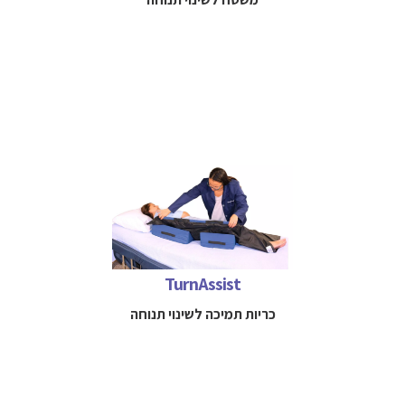
כריות תמיכה לשינוי תנוחה
למידע נוסף חייגו
052-3114712
TurnAssist
כריות תמיכה לשינוי תנוחה