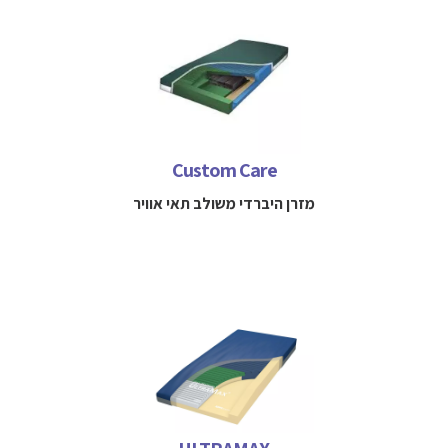
מזרן אוויר היברדי למניעה וטיפול בפצעי לחץ מתאים למטופלים
הסובךים מפצע לחץ עד דרגה 4
למידע נוסף חייגו 
052-3114712
Custom Care
מזרן היברדי משולב תאי אוויר
מזרן ריאקטיבי מספוג מתקדם לפיזור לחצים המיועד למטופלים
בסיכון בינוני- גבוה להיווצרות פצע לחץ
למידע נוסף חייגו 
052-3114712