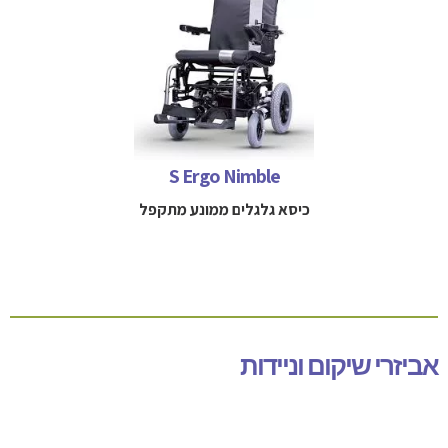
כיסא גלגלים ממונע מתקפל
למידע נוסף חייגו 
052-3114712
S Ergo Nimble
כיסא גלגלים ממונע מתקפל
אביזרי שיקום וניידות