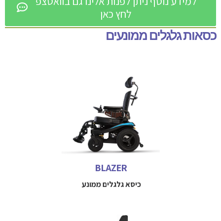
למידע נוסף ניתן לפנות אלינו גם בוואטצפ
לחץ כאן
כסאות גלגלים ממונעים
כיסא גלגלים ממנוע קומפקטי וידידותי Tilt-in-Space
למידע נוסף חייגו 
 052-3114712

BLAZER
כיסא גלגלים ממונע