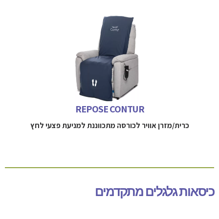
כרית אוויר ריאקטיבית מעניקה הגנה מכף רגל ועד ראש כנגד
פצעי לחץ ומותאמת לכורסה מתכווננת
למידע נוסף חייגו
052-3114712
REPOSE CONTUR
כרית/מזרן אוויר לכורסה מתכווננת למניעת פצעי לחץ
כיסאות גלגלים מתקדמים