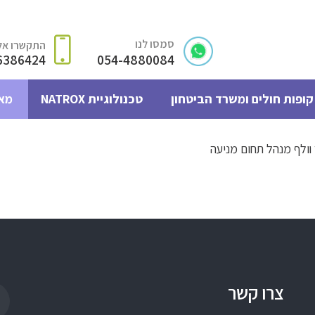
סמסו לנו
התקשרו אלי
6386424
054-4880084
קופות חולים ומשרד הביטחון
טכנולוגיית NATROX
מא
 וולף מנהל תחום מניעה
צרו קשר