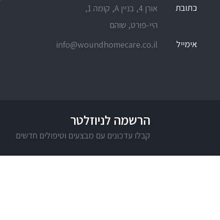
כתובת
אורן 4, בניין A, קומה 1,
היי-פורט, שוהם
אימייל
info@woundhomecare.co.il
הרשמה לניוזלטר
קבלו עדכונים עם מבצעים וטיפולים חדשים