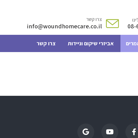
צרו קשר
נו
info@woundhomecare.co.il
08-
מרים
אביזרי שיקום וניידות
צרו קשר